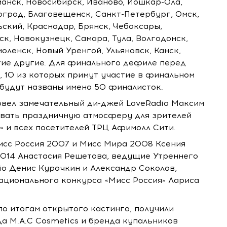
манск, Новосибирск, Иваново, Йошкар-Ола,
гоград, Благовещенск, Санкт-Петербург, Омск,
ьский, Краснодар, Брянск, Чебоксары,
, Новокузнецк, Самара, Тула, Волгодонск,
оленск, Новый Уренгой, Ульяновск, Канск,
огие другие. Для финального дефиле перед
 10 из которых примут участие в финальном
е будут названы имена 50 финалисток.
овел замечательный ди-джей LoveRadio Максим
авать праздничную атмосферу для зрителей
» и всех посетителей ТРЦ Афимолл Сити.
исс Россия 2007 и Мисс Мира 2008 Ксения
2014 Анастасия Решетова, ведущие Утреннего
io Денис Курочкин и Александр Соколов,
ационального конкурса «Мисс Россия» Лариса
о итогам открытого кастинга, получили
а М.А.С Cosmetics и бренда купальников