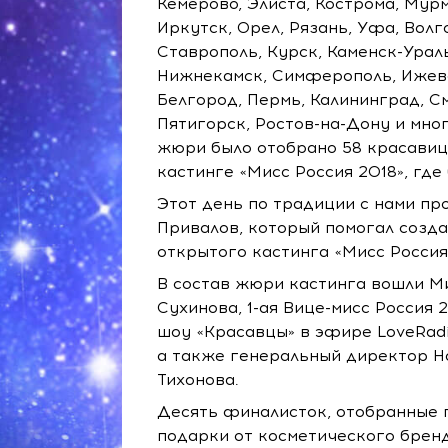
Кемерово, Элиста, Кострома, Мур
Иркутск, Орел, Рязань, Уфа, Вол
Ставрополь, Курск, Каменск-Урал
Нижнекамск, Симферополь, Ижевск
Белгород, Пермь, Калининград, См
Пятигорск, Ростов-на-Дону и мн
жюри было отобрано 58 красавиц,
кастинге «Мисс Россия 2018», гд
Этот день по традиции с нами пр
Привалов, который помогал созд
открытого кастинга «Мисс Россия
В состав жюри кастинга вошли М
Сухинова,
1-ая
Вице-мисс Россия 
шоу «Красавцы» в эфире LoveRad
а также генеральный директор Н
Тихонова.
Десять финалисток, отобранные п
подарки от косметического бренд