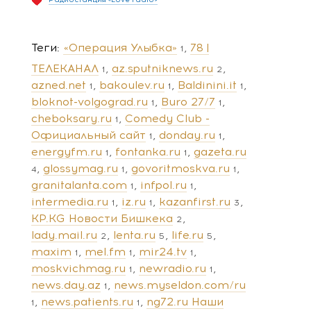
Теги
«Операция Улыбка»
78 |
1
ТЕЛЕКАНАЛ
az.sputniknews.ru
1
2
azned.net
bakoulev.ru
Baldinini.it
1
1
1
bloknot-volgograd.ru
Buro 27/7
1
1
cheboksary.ru
Comedy Club -
1
Официальный сайт
donday.ru
1
1
energyfm.ru
fontanka.ru
gazeta.ru
1
1
glossymag.ru
govoritmoskva.ru
4
1
1
granitalanta.com
infpol.ru
1
1
intermedia.ru
iz.ru
kazanfirst.ru
1
1
3
KP.KG Новости Бишкека
2
lady.mail.ru
lenta.ru
life.ru
2
5
5
maxim
mel.fm
mir24.tv
1
1
1
moskvichmag.ru
newradio.ru
1
1
news.day.az
news.myseldon.com/ru
1
news.patients.ru
ng72.ru Наши
1
1