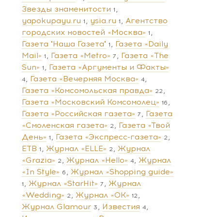
Звезды знаменитости
1
yapokupayu.ru
ysia.ru
Агентство
1
1
городских новостей «Москва»
1
Газета "Наша Газета"
Газета «Daily
1
Mail»
Газета «Metro»
Газета «The
1
7
Sun»
Газета «Аргументы и Факты»
1
Газета «Вечерняя Москва»
4
4
Газета «Комсомольская правда»
22
Газета «Московский Комсомолец»
16
Газета «Российская газета»
Газета
7
«Смоленская газета»
Газета «Твой
2
День»
Газета «Экспресс-газета»
1
2
ЕТВ
Журнал «ELLE»
Журнал
1
2
«Grazia»
Журнал «Hello»
Журнал
2
4
«In Style»
Журнал «Shopping guide»
6
Журнал «StarHit»
Журнал
1
7
«Wedding»
Журнал «ОК»
2
12
Журнал Glamour
Известия
3
4