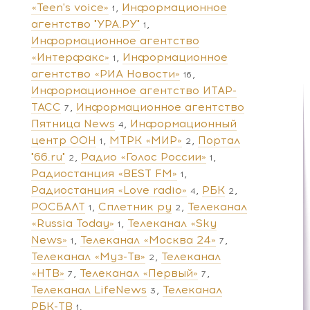
«Teen's voice»
Информационное
1
агентство "УРА.РУ"
1
Информационное агентство
«Интерфакс»
Информационное
1
агентство «РИА Новости»
16
Информационное агентство ИТАР-
ТАСС
Информационное агентство
7
Пятница News
Информационный
4
центр ООН
МТРК «МИР»
Портал
1
2
"66.ru"
Радио «Голос России»
2
1
Радиостанция «BEST FM»
1
Радиостанция «Love radio»
РБК
4
2
РОСБАЛТ
Сплетник ру
Телеканал
1
2
«Russia Today»
Телеканал «Sky
1
News»
Телеканал «Москва 24»
1
7
Телеканал «Муз-Тв»
Телеканал
2
«НТВ»
Телеканал «Первый»
7
7
Телеканал LifeNews
Телеканал
3
РБК-ТВ
1