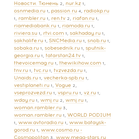
Новости. Тюмень
nur.kz
2
1
osnmedia.ru
passion ru
radiokp.ru
1
4
rambler.ru
ren.tv
riafan.ru
1
1
2
1
riamediabank.ru
riamoda.ru
1
1
riviera.su
rtvi.com
sakhaday.ru
1
1
1
sakhalife.ru
SNCMedia.ru
snob.ru
1
1
1
sobaka.ru
sobesednik.ru
sputnik-
1
1
georgia.ru
tatarstan24.tv
1
1
thevoicemag.ru
thewikihow.com
1
1
tnv.ru
tvc.ru
tvzvezda.ru
1
1
1
Unaids.ru
vecherka-spb.ru
1
1
vestiplaneti.ru
Vogue
1
2
vseprozvezd.ru
vspru.ru
vz.ru
1
1
1
wday.ru
wmj.ru
wmj.ru
1
2
1
woman.rambler.ru
3
woman.rambler.ru
WORLD PODIUM
1
www.avtoradio.ru
www.bataysk-
1
1
gorod.ru
www.cosmo.ru -
1
Cosmopolitan
www.mega-stars.ru
3