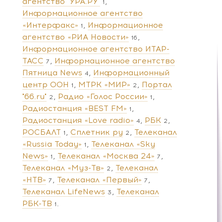
агентство "УРА.РУ"
1
Информационное агентство
«Интерфакс»
Информационное
1
агентство «РИА Новости»
16
Информационное агентство ИТАР-
ТАСС
Информационное агентство
7
Пятница News
Информационный
4
центр ООН
МТРК «МИР»
Портал
1
2
"66.ru"
Радио «Голос России»
2
1
Радиостанция «BEST FM»
1
Радиостанция «Love radio»
РБК
4
2
РОСБАЛТ
Сплетник ру
Телеканал
1
2
«Russia Today»
Телеканал «Sky
1
News»
Телеканал «Москва 24»
1
7
Телеканал «Муз-Тв»
Телеканал
2
«НТВ»
Телеканал «Первый»
7
7
Телеканал LifeNews
Телеканал
3
РБК-ТВ
1