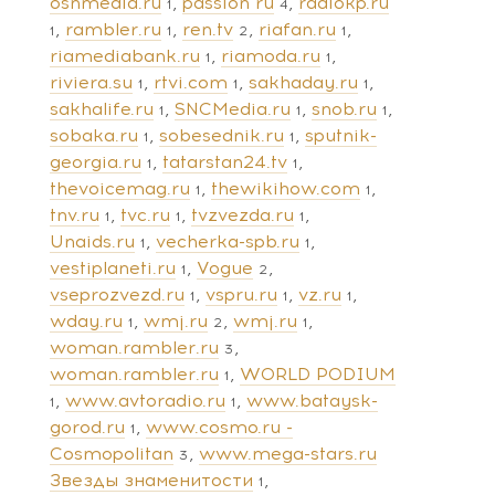
osnmedia.ru
passion ru
radiokp.ru
1
4
rambler.ru
ren.tv
riafan.ru
1
1
2
1
riamediabank.ru
riamoda.ru
1
1
riviera.su
rtvi.com
sakhaday.ru
1
1
1
sakhalife.ru
SNCMedia.ru
snob.ru
1
1
1
sobaka.ru
sobesednik.ru
sputnik-
1
1
georgia.ru
tatarstan24.tv
1
1
thevoicemag.ru
thewikihow.com
1
1
tnv.ru
tvc.ru
tvzvezda.ru
1
1
1
Unaids.ru
vecherka-spb.ru
1
1
vestiplaneti.ru
Vogue
1
2
vseprozvezd.ru
vspru.ru
vz.ru
1
1
1
wday.ru
wmj.ru
wmj.ru
1
2
1
woman.rambler.ru
3
woman.rambler.ru
WORLD PODIUM
1
www.avtoradio.ru
www.bataysk-
1
1
gorod.ru
www.cosmo.ru -
1
Cosmopolitan
www.mega-stars.ru
3
Звезды знаменитости
1