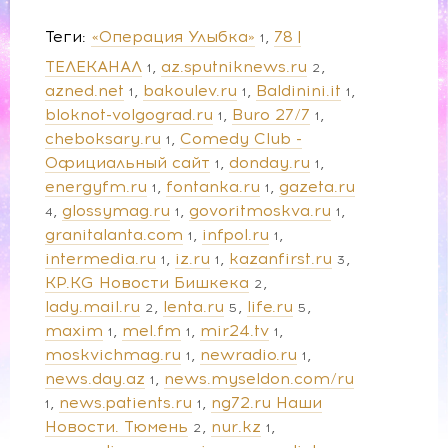
Теги
«Операция Улыбка»
78 |
1
ТЕЛЕКАНАЛ
az.sputniknews.ru
1
2
azned.net
bakoulev.ru
Baldinini.it
1
1
1
bloknot-volgograd.ru
Buro 27/7
1
1
cheboksary.ru
Comedy Club -
1
Официальный сайт
donday.ru
1
1
energyfm.ru
fontanka.ru
gazeta.ru
1
1
glossymag.ru
govoritmoskva.ru
4
1
1
granitalanta.com
infpol.ru
1
1
intermedia.ru
iz.ru
kazanfirst.ru
1
1
3
KP.KG Новости Бишкека
2
lady.mail.ru
lenta.ru
life.ru
2
5
5
maxim
mel.fm
mir24.tv
1
1
1
moskvichmag.ru
newradio.ru
1
1
news.day.az
news.myseldon.com/ru
1
news.patients.ru
ng72.ru Наши
1
1
Новости. Тюмень
nur.kz
2
1