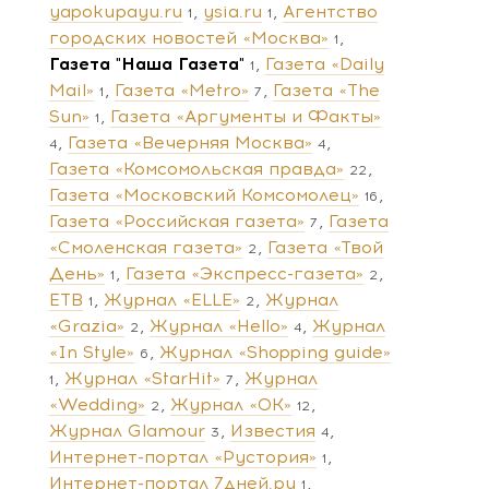
yapokupayu.ru
ysia.ru
Агентство
1
1
городских новостей «Москва»
1
Газета "Наша Газета"
Газета «Daily
1
Mail»
Газета «Metro»
Газета «The
1
7
Sun»
Газета «Аргументы и Факты»
1
Газета «Вечерняя Москва»
4
4
Газета «Комсомольская правда»
22
Газета «Московский Комсомолец»
16
Газета «Российская газета»
Газета
7
«Смоленская газета»
Газета «Твой
2
День»
Газета «Экспресс-газета»
1
2
ЕТВ
Журнал «ELLE»
Журнал
1
2
«Grazia»
Журнал «Hello»
Журнал
2
4
«In Style»
Журнал «Shopping guide»
6
Журнал «StarHit»
Журнал
1
7
«Wedding»
Журнал «ОК»
2
12
Журнал Glamour
Известия
3
4
Интернет-портал «Рустория»
1
Интернет-портал 7дней.ру
1