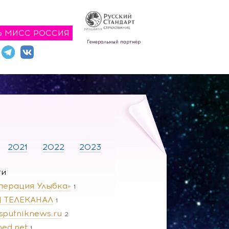
Ь МИСС РОССИЯ
Генеральный партнёр
2021
2022
2023
ги
перация Улыбка»
1
 | ТЕЛЕКАНАЛ
1
.sputniknews.ru
2
ned.net
1