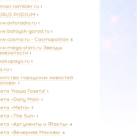
man.rambler.ru
1
RLD PODIUM
1
w.avtoradio.ru
1
w.bataysk-gorod.ru
1
w.cosmo.ru - Cosmopolitan
3
w.mega-stars.ru Звезды
аменитости
1
pokupayu.ru
1
a.ru
1
ентство городских новостей
осква»
1
зета "Наша Газета"
1
ета «Daily Mail»
1
зета «Metro»
7
зета «The Sun»
1
зета «Аргументы и Факты»
4
зета «Вечерняя Москва»
4