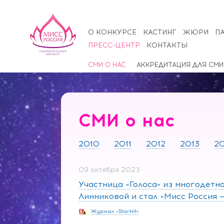
О КОНКУРСЕ
КАСТИНГ
ЖЮРИ
П
ПРЕСС-ЦЕНТР
КОНТАКТЫ
СМИ О НАС
АККРЕДИТАЦИЯ ДЛЯ СМИ
СМИ о нас
2010
2011
2012
2013
20
09 октября 2023
Участница «Голоса» из многодетно
Линниковой и стал «Мисс Россия 
Журнал «StarHit»