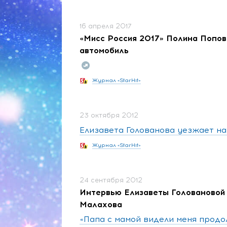
16 апреля 2017
«Мисс Россия 2017» Полина Попов
автомобиль
Журнал «StarHit»
23 октября 2012
Елизавета Голованова уезжает на
Журнал «StarHit»
24 сентября 2012
Интервью Елизаветы Головановой 
Малахова
«Папа с мамой видели меня прод