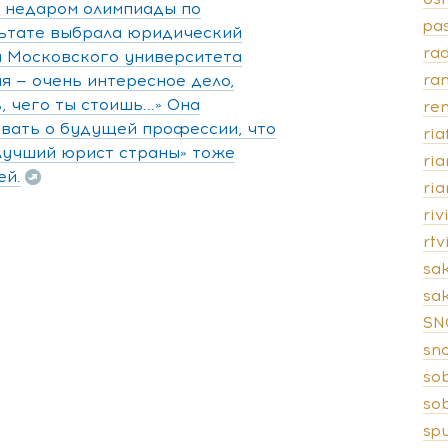
, недаром олимпиады по
pas
льтате выбрала юридический
rad
а Московского университета
ra
 — очень интересное дело,
 чего ты стоишь...» Она
ren
ывать о будущей профессии, что
ria
«Лучший юрист страны» тоже
ri
ей.
ri
riv
rt
sa
sak
SN
sn
so
so
spu