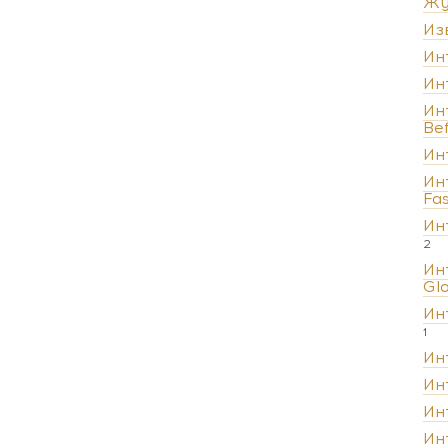
Жу
Из
Ин
Ин
Ин
Be
Ин
Ин
Fa
Ин
2
Ин
Gl
Ин
1
Ин
Ин
Ин
Ин