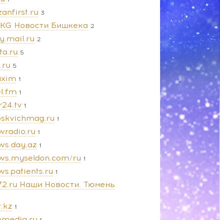
anfirst.ru
3
.KG Новости Бишкека
2
y.mail.ru
2
ta.ru
5
e.ru
5
xim
1
l.fm
1
r24.tv
1
skvichmag.ru
1
wradio.ru
1
ws.day.az
1
ws.myseldon.com/ru
1
s.patients.ru
1
72.ru Наши Новости. Тюмень
.kz
1
nmedia.ru
1