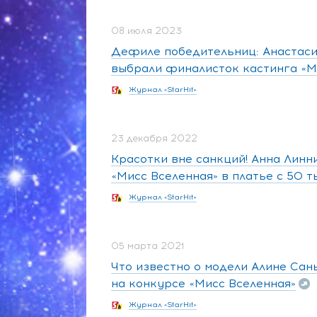
08 июля 2023
Дефиле победительниц: Анастасия
выбрали финалисток кастинга «М
Журнал «StarHit»
23 декабря 2022
Красотки вне санкций! Анна Линн
«Мисс Вселенная» в платье с 50 
Журнал «StarHit»
05 марта 2021
Что известно о модели Алине Сан
на конкурсе «Мисс Вселенная»
Журнал «StarHit»