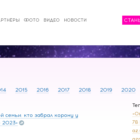
СТАН
АРТНЁРЫ
ФОТО
ВИДЕО
НОВОСТИ
14
2015
2016
2017
2018
2019
2020
Те
«О
й семьи: кто забрал корону у
78
— 2023»
az
az