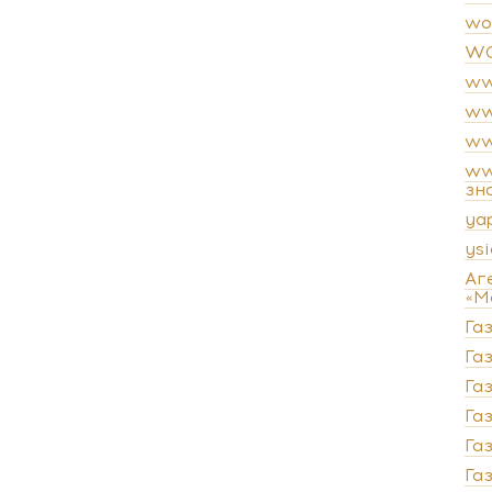
wo
WO
ww
ww
ww
ww
зн
ya
ysi
Аг
«М
Га
Газ
Га
Га
Га
Га