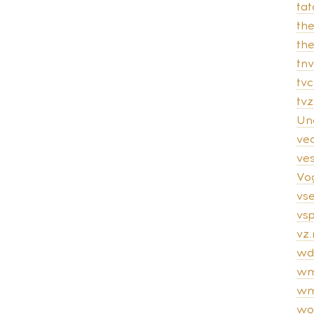
tat
th
th
tnv
tvc
tv
Un
ve
ves
Vo
vs
vsp
vz.
wd
wm
wm
wo