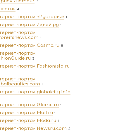
рнал Glamour
3
вестия
4
тернет-портал «Рустория»
1
тернет-портал 7дней.ру
1
тернет-портал
foreitsnews.com
1
тернет-портал Cosmo.ru
8
тернет-портал
shionGuide.ru
3
тернет-портал Fashionista.ru
тернет-портал
obalbeauties.com
1
тернет-портал globalcity.info
тернет-портал Glomu.ru
1
тернет-портал Mail.ru
1
тернет-портал Moda.ru
1
тернет-портал Newsru.com
2