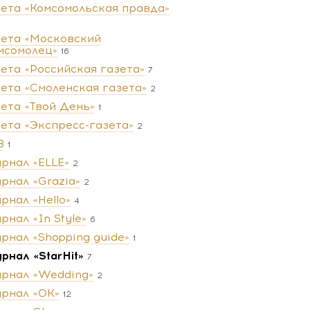
зета «Комсомольская правда»
зета «Московский
мсомолец»
16
зета «Российская газета»
7
зета «Смоленская газета»
2
зета «Твой День»
1
зета «Экспресс-газета»
2
В
1
рнал «ELLE»
2
рнал «Grazia»
2
рнал «Hello»
4
рнал «In Style»
6
рнал «Shopping guide»
1
рнал «StarHit»
7
рнал «Wedding»
2
рнал «ОК»
12