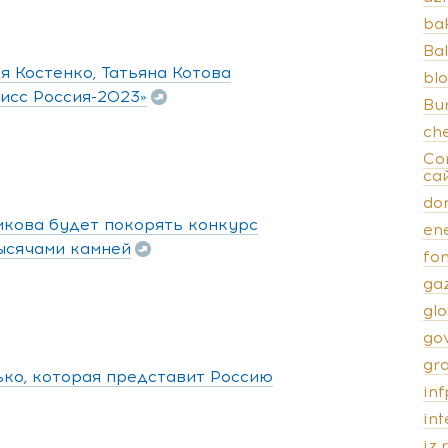
ba
Bal
 Костенко, Татьяна Котова
bl
исс Россия-2023»
Bu
ch
Co
са
do
икова будет покорять конкурс
en
тысячами камней
fo
ga
gl
go
gr
ько, которая представит Россию
inf
in
iz.