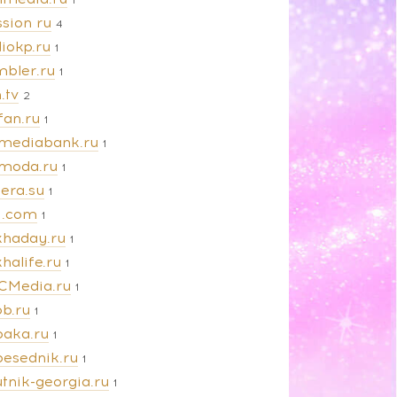
sion ru
4
iokp.ru
1
mbler.ru
1
.tv
2
fan.ru
1
amediabank.ru
1
amoda.ru
1
iera.su
1
vi.com
1
khaday.ru
1
halife.ru
1
CMedia.ru
1
ob.ru
1
baka.ru
1
besednik.ru
1
tnik-georgia.ru
1