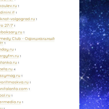
koulev.ru
1
dinini.it
1
oknot-volgograd.ru
1
ro 27/7
1
eboksary.ru
1
medy Club - Официальный
йт
1
nday.ru
1
ergyfm.ru
1
ntanka.ru
1
zeta.ru
4
ossymag.ru
1
voritmoskva.ru
1
anitalanta.com
1
pol.ru
1
termedia.ru
1
ru
1