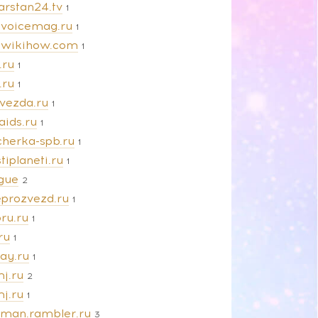
arstan24.tv
1
evoicemag.ru
1
ewikihow.com
1
.ru
1
.ru
1
zvezda.ru
1
aids.ru
1
cherka-spb.ru
1
tiplaneti.ru
1
gue
2
eprozvezd.ru
1
ru.ru
1
ru
1
ay.ru
1
j.ru
2
j.ru
1
man.rambler.ru
3