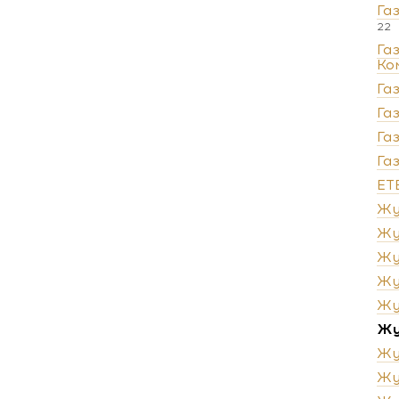
Га
22
Га
Ко
Га
Га
Га
Га
ЕТ
Жу
Жу
Жу
Жу
Жу
Жу
Жу
Жу