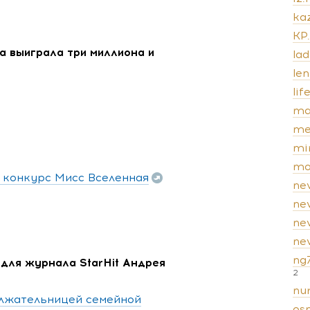
kaz
KP
а выиграла три миллиона и
lad
len
lif
ma
me
mi
mo
 конкурс Мисс Вселенная
ne
ne
ne
new
ng
для журнала StarHit Андрея
2
nur
олжательницей семейной
os