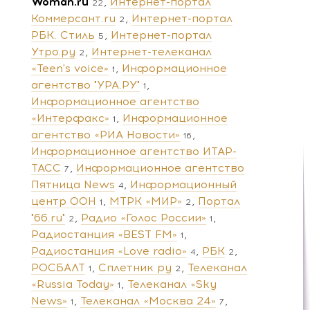
Woman.ru
Интернет-портал
22
Коммерсант.ru
Интернет-портал
2
РБК. Стиль
Интернет-портал
5
Утро.ру
Интернет-телеканал
2
«Teen's voice»
Информационное
1
агентство "УРА.РУ"
1
Информационное агентство
«Интерфакс»
Информационное
1
агентство «РИА Новости»
16
Информационное агентство ИТАР-
ТАСС
Информационное агентство
7
Пятница News
Информационный
4
центр ООН
МТРК «МИР»
Портал
1
2
"66.ru"
Радио «Голос России»
2
1
Радиостанция «BEST FM»
1
Радиостанция «Love radio»
РБК
4
2
РОСБАЛТ
Сплетник ру
Телеканал
1
2
«Russia Today»
Телеканал «Sky
1
News»
Телеканал «Москва 24»
1
7