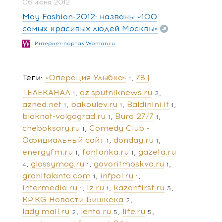
06 июня 2012
May Fashion-2012: названы «100
самых красивых людей Москвы»
Интернет-портал Woman.ru
Теги
«Операция Улыбка»
78 |
1
ТЕЛЕКАНАЛ
az.sputniknews.ru
1
2
azned.net
bakoulev.ru
Baldinini.it
1
1
1
bloknot-volgograd.ru
Buro 27/7
1
1
cheboksary.ru
Comedy Club -
1
Официальный сайт
donday.ru
1
1
energyfm.ru
fontanka.ru
gazeta.ru
1
1
glossymag.ru
govoritmoskva.ru
4
1
1
granitalanta.com
infpol.ru
1
1
intermedia.ru
iz.ru
kazanfirst.ru
1
1
3
KP.KG Новости Бишкека
2
lady.mail.ru
lenta.ru
life.ru
2
5
5