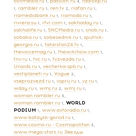
osnmedia.ru
passion ru
radiokp.ru
1
4
rambler.ru
ren.tv
riafan.ru
1
1
2
1
riamediabank.ru
riamoda.ru
1
1
riviera.su
rtvi.com
sakhaday.ru
1
1
1
sakhalife.ru
SNCMedia.ru
snob.ru
1
1
1
sobaka.ru
sobesednik.ru
sputnik-
1
1
georgia.ru
tatarstan24.tv
1
1
thevoicemag.ru
thewikihow.com
1
1
tnv.ru
tvc.ru
tvzvezda.ru
1
1
1
Unaids.ru
vecherka-spb.ru
1
1
vestiplaneti.ru
Vogue
1
2
vseprozvezd.ru
vspru.ru
vz.ru
1
1
1
wday.ru
wmj.ru
wmj.ru
1
2
1
woman.rambler.ru
3
woman.rambler.ru
WORLD
1
PODIUM
www.avtoradio.ru
1
1
www.bataysk-gorod.ru
1
www.cosmo.ru - Cosmopolitan
3
www.mega-stars.ru Звезды