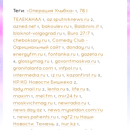
Теги
«Операция Улыбка»
78 |
1
ТЕЛЕКАНАЛ
az.sputniknews.ru
1
2
azned.net
bakoulev.ru
Baldinini.it
1
1
1
bloknot-volgograd.ru
Buro 27/7
1
1
cheboksary.ru
Comedy Club -
1
Официальный сайт
donday.ru
1
1
energyfm.ru
fontanka.ru
gazeta.ru
1
1
glossymag.ru
govoritmoskva.ru
4
1
1
granitalanta.com
infpol.ru
1
1
intermedia.ru
iz.ru
kazanfirst.ru
1
1
3
KP.KG Новости Бишкека
2
lady.mail.ru
lenta.ru
life.ru
2
5
5
maxim
mel.fm
mir24.tv
1
1
1
moskvichmag.ru
newradio.ru
1
1
news.day.az
news.myseldon.com/ru
1
news.patients.ru
ng72.ru Наши
1
1
Новости. Тюмень
nur.kz
2
1