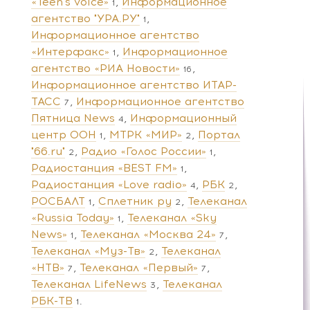
«Teen's voice»
Информационное
1
агентство "УРА.РУ"
1
Информационное агентство
«Интерфакс»
Информационное
1
агентство «РИА Новости»
16
Информационное агентство ИТАР-
ТАСС
Информационное агентство
7
Пятница News
Информационный
4
центр ООН
МТРК «МИР»
Портал
1
2
"66.ru"
Радио «Голос России»
2
1
Радиостанция «BEST FM»
1
Радиостанция «Love radio»
РБК
4
2
РОСБАЛТ
Сплетник ру
Телеканал
1
2
«Russia Today»
Телеканал «Sky
1
News»
Телеканал «Москва 24»
1
7
Телеканал «Муз-Тв»
Телеканал
2
«НТВ»
Телеканал «Первый»
7
7
Телеканал LifeNews
Телеканал
3
РБК-ТВ
1