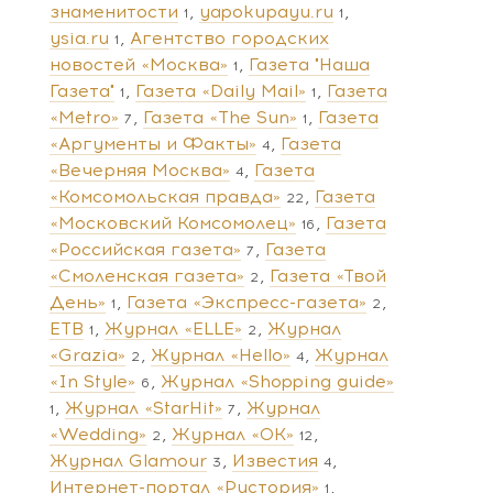
знаменитости
yapokupayu.ru
1
1
ysia.ru
Агентство городских
1
новостей «Москва»
Газета "Наша
1
Газета"
Газета «Daily Mail»
Газета
1
1
«Metro»
Газета «The Sun»
Газета
7
1
«Аргументы и Факты»
Газета
4
«Вечерняя Москва»
Газета
4
«Комсомольская правда»
Газета
22
«Московский Комсомолец»
Газета
16
«Российская газета»
Газета
7
«Смоленская газета»
Газета «Твой
2
День»
Газета «Экспресс-газета»
1
2
ЕТВ
Журнал «ELLE»
Журнал
1
2
«Grazia»
Журнал «Hello»
Журнал
2
4
«In Style»
Журнал «Shopping guide»
6
Журнал «StarHit»
Журнал
1
7
«Wedding»
Журнал «ОК»
2
12
Журнал Glamour
Известия
3
4
Интернет-портал «Рустория»
1