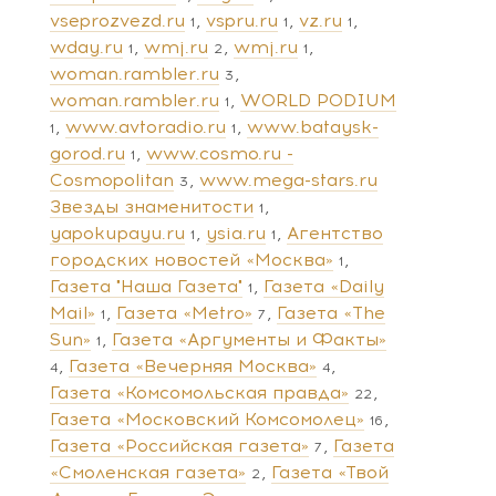
vseprozvezd.ru
vspru.ru
vz.ru
1
1
1
wday.ru
wmj.ru
wmj.ru
1
2
1
woman.rambler.ru
3
woman.rambler.ru
WORLD PODIUM
1
www.avtoradio.ru
www.bataysk-
1
1
gorod.ru
www.cosmo.ru -
1
Cosmopolitan
www.mega-stars.ru
3
Звезды знаменитости
1
yapokupayu.ru
ysia.ru
Агентство
1
1
городских новостей «Москва»
1
Газета "Наша Газета"
Газета «Daily
1
Mail»
Газета «Metro»
Газета «The
1
7
Sun»
Газета «Аргументы и Факты»
1
Газета «Вечерняя Москва»
4
4
Газета «Комсомольская правда»
22
Газета «Московский Комсомолец»
16
Газета «Российская газета»
Газета
7
«Смоленская газета»
Газета «Твой
2