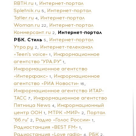
RBTH.ru
Интернет-портал
1
Spletnik.ru
Интернет-портал
5
Tatler.ru
Интернет-портал
4
Woman.ru
Интернет-портал
22
Коммерсант.ru
Интернет-портал
2
РБК. Стиль
Интернет-портал
5
Утро.ру
Интернет-телеканал
2
«Teen's voice»
Информационное
1
агентство "УРА.РУ"
1
Информационное агентство
«Интерфакс»
Информационное
1
агентство «РИА Новости»
16
Информационное агентство ИТАР-
ТАСС
Информационное агентство
7
Пятница News
Информационный
4
центр ООН
МТРК «МИР»
Портал
1
2
"66.ru"
Радио «Голос России»
2
1
Радиостанция «BEST FM»
1
Радиостанция «Love radio»
РБК
4
2