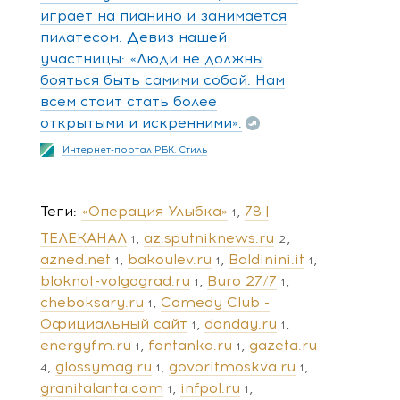
играет на пианино и занимается
пилатесом. Девиз нашей
участницы: «Люди не должны
бояться быть самими собой. Нам
всем стоит стать более
открытыми и искренними».
Интернет-портал РБК. Стиль
Теги
«Операция Улыбка»
78 |
1
ТЕЛЕКАНАЛ
az.sputniknews.ru
1
2
azned.net
bakoulev.ru
Baldinini.it
1
1
1
bloknot-volgograd.ru
Buro 27/7
1
1
cheboksary.ru
Comedy Club -
1
Официальный сайт
donday.ru
1
1
energyfm.ru
fontanka.ru
gazeta.ru
1
1
glossymag.ru
govoritmoskva.ru
4
1
1
granitalanta.com
infpol.ru
1
1