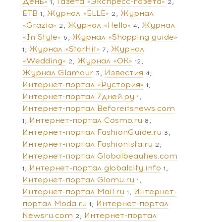
День»
Газета «Экспресс-газета»
1
2
ЕТВ
Журнал «ELLE»
Журнал
1
2
«Grazia»
Журнал «Hello»
Журнал
2
4
«In Style»
Журнал «Shopping guide»
6
Журнал «StarHit»
Журнал
1
7
«Wedding»
Журнал «ОК»
2
12
Журнал Glamour
Известия
3
4
Интернет-портал «Рустория»
1
Интернет-портал 7дней.ру
1
Интернет-портал Beforeitsnews.com
Интернет-портал Cosmo.ru
1
8
Интернет-портал FashionGuide.ru
3
Интернет-портал Fashionista.ru
2
Интернет-портал Globalbeauties.com
Интернет-портал globalcity.info
1
1
Интернет-портал Glomu.ru
1
Интернет-портал Mail.ru
Интернет-
1
портал Moda.ru
Интернет-портал
1
Newsru.com
Интернет-портал
2