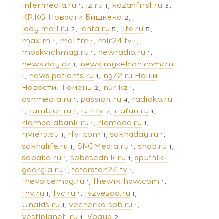
intermedia.ru
iz.ru
kazanfirst.ru
1
1
3
KP.KG Новости Бишкека
2
lady.mail.ru
lenta.ru
life.ru
2
5
5
maxim
mel.fm
mir24.tv
1
1
1
moskvichmag.ru
newradio.ru
1
1
news.day.az
news.myseldon.com/ru
1
news.patients.ru
ng72.ru Наши
1
1
Новости. Тюмень
nur.kz
2
1
osnmedia.ru
passion ru
radiokp.ru
1
4
rambler.ru
ren.tv
riafan.ru
1
1
2
1
riamediabank.ru
riamoda.ru
1
1
riviera.su
rtvi.com
sakhaday.ru
1
1
1
sakhalife.ru
SNCMedia.ru
snob.ru
1
1
1
sobaka.ru
sobesednik.ru
sputnik-
1
1
georgia.ru
tatarstan24.tv
1
1
thevoicemag.ru
thewikihow.com
1
1
tnv.ru
tvc.ru
tvzvezda.ru
1
1
1
Unaids.ru
vecherka-spb.ru
1
1
vestiplaneti.ru
Vogue
1
2