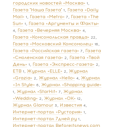
городских новостей «Москва»
1
Газета "Наша Газета"
Газета «Daily
1
Mail»
Газета «Metro»
Газета «The
1
7
Sun»
Газета «Аргументы и Факты»
1
Газета «Вечерняя Москва»
4
4
Газета «Комсомольская правда»
22
Газета «Московский Комсомолец»
16
Газета «Российская газета»
Газета
7
«Смоленская газета»
Газета «Твой
2
День»
Газета «Экспресс-газета»
1
2
ЕТВ
Журнал «ELLE»
Журнал
1
2
«Grazia»
Журнал «Hello»
Журнал
2
4
«In Style»
Журнал «Shopping guide»
6
Журнал «StarHit»
Журнал
1
7
«Wedding»
Журнал «ОК»
2
12
Журнал Glamour
Известия
3
4
Интернет-портал «Рустория»
1
Интернет-портал 7дней.ру
1
Интернет-портал Beforeitsnews.com