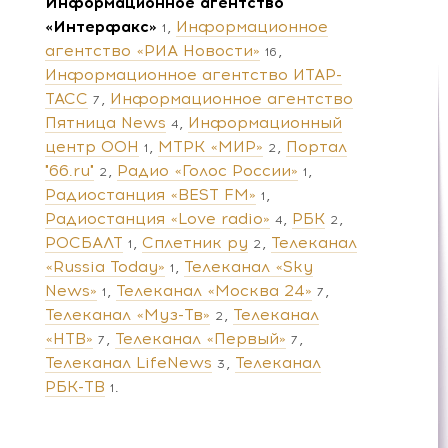
Информационное агентство
«Интерфакс»
Информационное
1
агентство «РИА Новости»
16
Информационное агентство ИТАР-
ТАСС
Информационное агентство
7
Пятница News
Информационный
4
центр ООН
МТРК «МИР»
Портал
1
2
"66.ru"
Радио «Голос России»
2
1
Радиостанция «BEST FM»
1
Радиостанция «Love radio»
РБК
4
2
РОСБАЛТ
Сплетник ру
Телеканал
1
2
«Russia Today»
Телеканал «Sky
1
News»
Телеканал «Москва 24»
1
7
Телеканал «Муз-Тв»
Телеканал
2
«НТВ»
Телеканал «Первый»
7
7
Телеканал LifeNews
Телеканал
3
РБК-ТВ
1