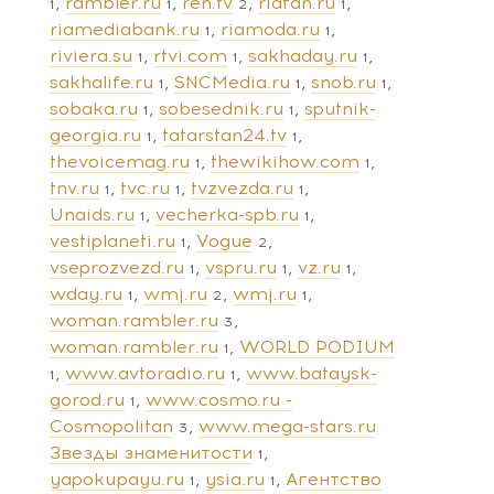
rambler.ru
ren.tv
riafan.ru
1
1
2
1
riamediabank.ru
riamoda.ru
1
1
riviera.su
rtvi.com
sakhaday.ru
1
1
1
sakhalife.ru
SNCMedia.ru
snob.ru
1
1
1
sobaka.ru
sobesednik.ru
sputnik-
1
1
georgia.ru
tatarstan24.tv
1
1
thevoicemag.ru
thewikihow.com
1
1
tnv.ru
tvc.ru
tvzvezda.ru
1
1
1
Unaids.ru
vecherka-spb.ru
1
1
vestiplaneti.ru
Vogue
1
2
vseprozvezd.ru
vspru.ru
vz.ru
1
1
1
wday.ru
wmj.ru
wmj.ru
1
2
1
woman.rambler.ru
3
woman.rambler.ru
WORLD PODIUM
1
www.avtoradio.ru
www.bataysk-
1
1
gorod.ru
www.cosmo.ru -
1
Cosmopolitan
www.mega-stars.ru
3
Звезды знаменитости
1
yapokupayu.ru
ysia.ru
Агентство
1
1