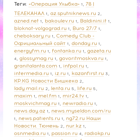
Теги
«Операция Улыбка»
78 |
1
ТЕЛЕКАНАЛ
az.sputniknews.ru
1
2
azned.net
bakoulev.ru
Baldinini.it
1
1
1
bloknot-volgograd.ru
Buro 27/7
1
1
cheboksary.ru
Comedy Club -
1
Официальный сайт
donday.ru
1
1
energyfm.ru
fontanka.ru
gazeta.ru
1
1
glossymag.ru
govoritmoskva.ru
4
1
1
granitalanta.com
infpol.ru
1
1
intermedia.ru
iz.ru
kazanfirst.ru
1
1
3
KP.KG Новости Бишкека
2
lady.mail.ru
lenta.ru
life.ru
2
5
5
maxim
mel.fm
mir24.tv
1
1
1
moskvichmag.ru
newradio.ru
1
1
news.day.az
news.myseldon.com/ru
1
news.patients.ru
ng72.ru Наши
1
1
Новости. Тюмень
nur.kz
2
1
osnmedia.ru
passion ru
radiokp.ru
1
4