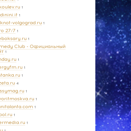
koulev.ru
1
dinini.it
1
oknot-volgograd.ru
1
ro 27/7
1
eboksary.ru
1
medy Club - Официальный
йт
1
nday.ru
1
ergyfm.ru
1
ntanka.ru
1
zeta.ru
4
ossymag.ru
1
voritmoskva.ru
1
anitalanta.com
1
pol.ru
1
termedia.ru
1
ru
1