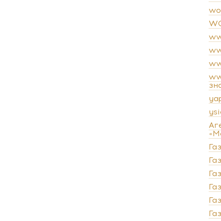
wo
WO
ww
ww
ww
ww
зн
ya
ysi
Аг
«М
Га
Газ
Га
Га
Га
Га