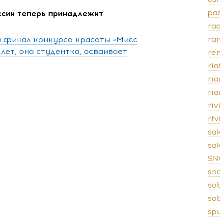
pas
ссии теперь принадлежит
rad
ra
ся финал конкурса красоты «Мисс
 лет, она студентка, осваивает
ren
ria
ri
ri
riv
rt
sa
sak
SN
sn
so
so
spu