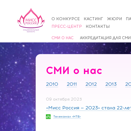
О КОНКУРСЕ
КАСТИНГ
ЖЮРИ
П
ПРЕСС-ЦЕНТР
КОНТАКТЫ
СМИ О НАС
АККРЕДИТАЦИЯ ДЛЯ СМИ
СМИ о нас
2010
2011
2012
2013
20
09 октября 2023
«Мисс Россия — 2023» стала 22-л
Телеканал «НТВ»