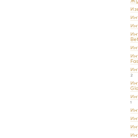
Жу
Из
Ин
Ин
Ин
Be
Ин
Ин
Fa
Ин
2
Ин
Gl
Ин
1
Ин
Ин
Ин
Ин