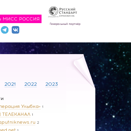
Ь МИСС РОССИЯ
Генеральный партнёр
2021
2022
2023
ги
перация Улыбка»
1
 | ТЕЛЕКАНАЛ
1
.sputniknews.ru
2
ned.net
1