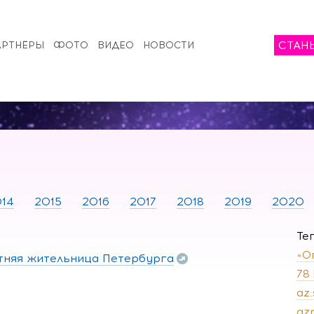
СТАН
АРТНЁРЫ
ФОТО
ВИДЕО
НОВОСТИ
14
2015
2016
2017
2018
2019
2020
Те
«О
етняя жительница Петербурга
78
az
az