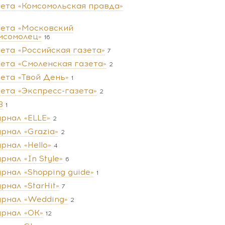
зета «Комсомольская правда»
зета «Московский
мсомолец»
16
зета «Российская газета»
7
зета «Смоленская газета»
2
зета «Твой День»
1
зета «Экспресс-газета»
2
В
1
рнал «ELLE»
2
рнал «Grazia»
2
рнал «Hello»
4
рнал «In Style»
6
рнал «Shopping guide»
1
рнал «StarHit»
7
рнал «Wedding»
2
рнал «ОК»
12