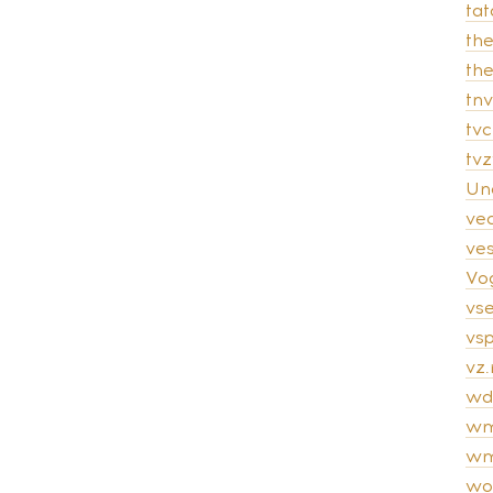
tat
th
th
tnv
tvc
tv
Un
ve
ves
Vo
vs
vsp
vz.
wd
wm
wm
wo