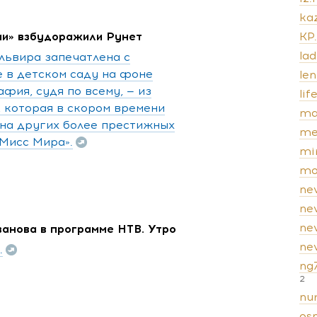
kaz
ии» взбудоражили Рунет
KP
lad
львира запечатлена с
 в детском саду на фоне
len
фия, судя по всему, — из
lif
 которая в скором времени
ma
 на других более престижных
me
«Мисс Мира».
mi
mo
ne
ne
ne
ванова в программе НТВ. Утро
new
.
ng
2
nur
os