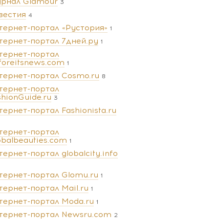
рнал Glamour
3
вестия
4
тернет-портал «Рустория»
1
тернет-портал 7дней.ру
1
тернет-портал
foreitsnews.com
1
тернет-портал Cosmo.ru
8
тернет-портал
shionGuide.ru
3
тернет-портал Fashionista.ru
тернет-портал
obalbeauties.com
1
тернет-портал globalcity.info
тернет-портал Glomu.ru
1
тернет-портал Mail.ru
1
тернет-портал Moda.ru
1
тернет-портал Newsru.com
2