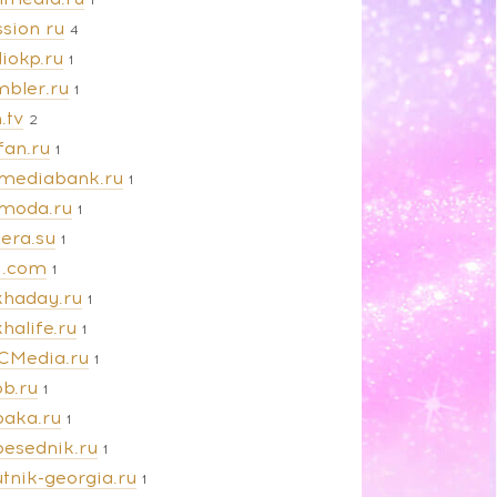
sion ru
4
iokp.ru
1
mbler.ru
1
.tv
2
fan.ru
1
amediabank.ru
1
amoda.ru
1
iera.su
1
vi.com
1
khaday.ru
1
halife.ru
1
CMedia.ru
1
ob.ru
1
baka.ru
1
besednik.ru
1
tnik-georgia.ru
1