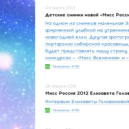
03 марта 2013
Детские снимки новой «Мисс Росс
На одном из снимков маленькая Э
фирменной улыбкой на утреннике
новогодней елки. Другая фотогра
портфолио сибирской красавицы,
будет представлять нашу страну
конкурсах — «Мисс Вселенная» и 
Телеканал «НТВ»
26 апреля 2012
Мисс Россия 2012 Елизавета Голо
Интервью Елизаветы Головановой
Телеканал «НТВ»