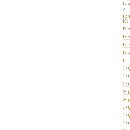
Га
22
Га
Ко
Га
Га
Га
Га
ЕТ
Жу
Жу
Жу
Жу
Жу
Жу
Жу
Жу