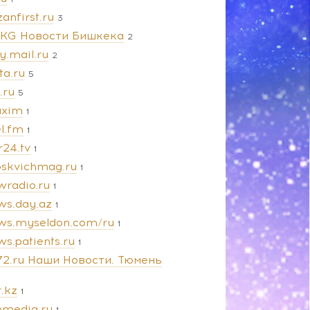
anfirst.ru
3
.KG Новости Бишкека
2
y.mail.ru
2
ta.ru
5
e.ru
5
xim
1
l.fm
1
r24.tv
1
skvichmag.ru
1
wradio.ru
1
ws.day.az
1
ws.myseldon.com/ru
1
s.patients.ru
1
72.ru Наши Новости. Тюмень
.kz
1
nmedia.ru
1