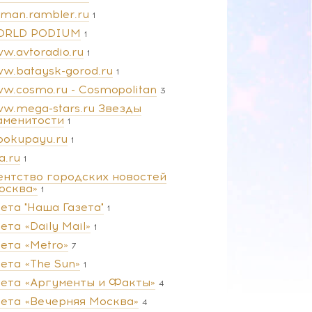
man.rambler.ru
1
RLD PODIUM
1
w.avtoradio.ru
1
w.bataysk-gorod.ru
1
w.cosmo.ru - Cosmopolitan
3
w.mega-stars.ru Звезды
аменитости
1
pokupayu.ru
1
a.ru
1
ентство городских новостей
осква»
1
зета "Наша Газета"
1
ета «Daily Mail»
1
зета «Metro»
7
зета «The Sun»
1
зета «Аргументы и Факты»
4
зета «Вечерняя Москва»
4