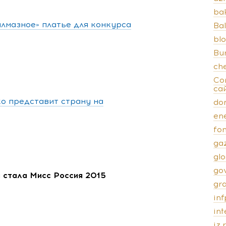
ba
лмазное» платье для конкурса
Bal
bl
Bu
ch
Co
са
ко представит страну на
do
en
fo
ga
gl
go
 стала Мисс Россия 2015
gr
inf
in
iz.