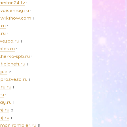
arstan24.tv
1
evoicemag.ru
1
ewikihow.com
1
.ru
1
.ru
1
zvezda.ru
1
aids.ru
1
cherka-spb.ru
1
tiplaneti.ru
1
gue
2
eprozvezd.ru
1
ru.ru
1
ru
1
ay.ru
1
j.ru
2
j.ru
1
man.rambler.ru
3