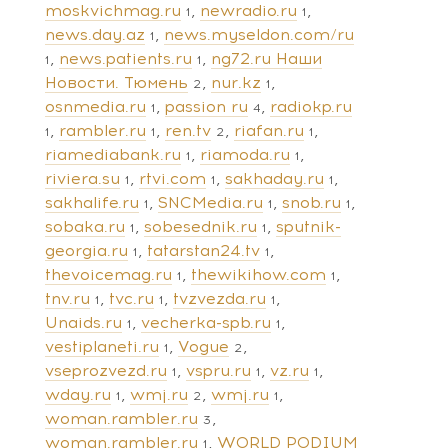
moskvichmag.ru
newradio.ru
1
1
news.day.az
news.myseldon.com/ru
1
news.patients.ru
ng72.ru Наши
1
1
Новости. Тюмень
nur.kz
2
1
osnmedia.ru
passion ru
radiokp.ru
1
4
rambler.ru
ren.tv
riafan.ru
1
1
2
1
riamediabank.ru
riamoda.ru
1
1
riviera.su
rtvi.com
sakhaday.ru
1
1
1
sakhalife.ru
SNCMedia.ru
snob.ru
1
1
1
sobaka.ru
sobesednik.ru
sputnik-
1
1
georgia.ru
tatarstan24.tv
1
1
thevoicemag.ru
thewikihow.com
1
1
tnv.ru
tvc.ru
tvzvezda.ru
1
1
1
Unaids.ru
vecherka-spb.ru
1
1
vestiplaneti.ru
Vogue
1
2
vseprozvezd.ru
vspru.ru
vz.ru
1
1
1
wday.ru
wmj.ru
wmj.ru
1
2
1
woman.rambler.ru
3
woman.rambler.ru
WORLD PODIUM
1