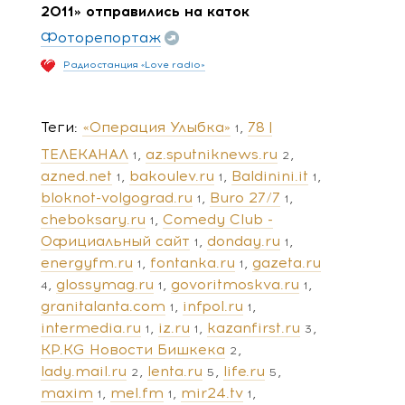
2011» отправились на каток
Фоторепортаж
Радиостанция «Love radio»
Теги
«Операция Улыбка»
78 |
1
ТЕЛЕКАНАЛ
az.sputniknews.ru
1
2
azned.net
bakoulev.ru
Baldinini.it
1
1
1
bloknot-volgograd.ru
Buro 27/7
1
1
cheboksary.ru
Comedy Club -
1
Официальный сайт
donday.ru
1
1
energyfm.ru
fontanka.ru
gazeta.ru
1
1
glossymag.ru
govoritmoskva.ru
4
1
1
granitalanta.com
infpol.ru
1
1
intermedia.ru
iz.ru
kazanfirst.ru
1
1
3
KP.KG Новости Бишкека
2
lady.mail.ru
lenta.ru
life.ru
2
5
5
maxim
mel.fm
mir24.tv
1
1
1