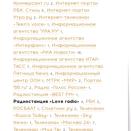
Коммерсант.ru
Интернет-портал
2
РБК. Стиль
Интернет-портал
5
Утро.ру
Интернет-телеканал
2
«Teen's voice»
Информационное
1
агентство "УРА.РУ"
1
Информационное агентство
«Интерфакс»
Информационное
1
агентство «РИА Новости»
16
Информационное агентство ИТАР-
ТАСС
Информационное агентство
7
Пятница News
Информационный
4
центр ООН
МТРК «МИР»
Портал
1
2
"66.ru"
Радио «Голос России»
2
1
Радиостанция «BEST FM»
1
Радиостанция «Love radio»
РБК
4
2
РОСБАЛТ
Сплетник ру
Телеканал
1
2
«Russia Today»
Телеканал «Sky
1
News»
Телеканал «Москва 24»
1
7
Телеканал «Муз-Тв»
Телеканал
2