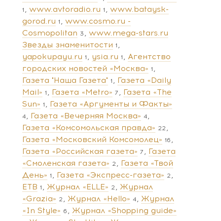
www.avtoradio.ru
www.bataysk-
1
1
gorod.ru
www.cosmo.ru -
1
Cosmopolitan
www.mega-stars.ru
3
Звезды знаменитости
1
yapokupayu.ru
ysia.ru
Агентство
1
1
городских новостей «Москва»
1
Газета "Наша Газета"
Газета «Daily
1
Mail»
Газета «Metro»
Газета «The
1
7
Sun»
Газета «Аргументы и Факты»
1
Газета «Вечерняя Москва»
4
4
Газета «Комсомольская правда»
22
Газета «Московский Комсомолец»
16
Газета «Российская газета»
Газета
7
«Смоленская газета»
Газета «Твой
2
День»
Газета «Экспресс-газета»
1
2
ЕТВ
Журнал «ELLE»
Журнал
1
2
«Grazia»
Журнал «Hello»
Журнал
2
4
«In Style»
Журнал «Shopping guide»
6