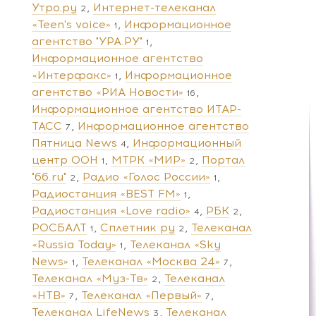
Утро.ру
Интернет-телеканал
2
«Teen's voice»
Информационное
1
агентство "УРА.РУ"
1
Информационное агентство
«Интерфакс»
Информационное
1
агентство «РИА Новости»
16
Информационное агентство ИТАР-
ТАСС
Информационное агентство
7
Пятница News
Информационный
4
центр ООН
МТРК «МИР»
Портал
1
2
"66.ru"
Радио «Голос России»
2
1
Радиостанция «BEST FM»
1
Радиостанция «Love radio»
РБК
4
2
РОСБАЛТ
Сплетник ру
Телеканал
1
2
«Russia Today»
Телеканал «Sky
1
News»
Телеканал «Москва 24»
1
7
Телеканал «Муз-Тв»
Телеканал
2
«НТВ»
Телеканал «Первый»
7
7
Телеканал LifeNews
Телеканал
3