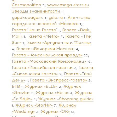
Cosmopolitan
www.mega-stars.ru
3
Звезды знаменитости
1
yapokupayu.ru
ysia.ru
Агентство
1
1
городских новостей «Москва»
1
Газета "Наша Газета"
Газета «Daily
1
Mail»
Газета «Metro»
Газета «The
1
7
Sun»
Газета «Аргументы и Факты»
1
Газета «Вечерняя Москва»
4
4
Газета «Комсомольская правда»
22
Газета «Московский Комсомолец»
16
Газета «Российская газета»
Газета
7
«Смоленская газета»
Газета «Твой
2
День»
Газета «Экспресс-газета»
1
2
ЕТВ
Журнал «ELLE»
Журнал
1
2
«Grazia»
Журнал «Hello»
Журнал
2
4
«In Style»
Журнал «Shopping guide»
6
Журнал «StarHit»
Журнал
1
7
«Wedding»
Журнал «ОК»
2
12