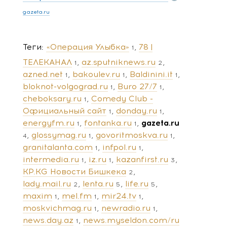
gazeta.ru
Теги
«Операция Улыбка»
78 |
1
ТЕЛЕКАНАЛ
az.sputniknews.ru
1
2
azned.net
bakoulev.ru
Baldinini.it
1
1
1
bloknot-volgograd.ru
Buro 27/7
1
1
cheboksary.ru
Comedy Club -
1
Официальный сайт
donday.ru
1
1
energyfm.ru
fontanka.ru
gazeta.ru
1
1
glossymag.ru
govoritmoskva.ru
4
1
1
granitalanta.com
infpol.ru
1
1
intermedia.ru
iz.ru
kazanfirst.ru
1
1
3
KP.KG Новости Бишкека
2
lady.mail.ru
lenta.ru
life.ru
2
5
5
maxim
mel.fm
mir24.tv
1
1
1
moskvichmag.ru
newradio.ru
1
1
news.day.az
news.myseldon.com/ru
1