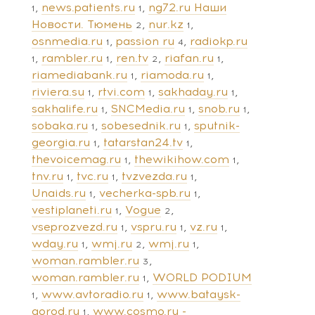
news.patients.ru
ng72.ru Наши
1
1
Новости. Тюмень
nur.kz
2
1
osnmedia.ru
passion ru
radiokp.ru
1
4
rambler.ru
ren.tv
riafan.ru
1
1
2
1
riamediabank.ru
riamoda.ru
1
1
riviera.su
rtvi.com
sakhaday.ru
1
1
1
sakhalife.ru
SNCMedia.ru
snob.ru
1
1
1
sobaka.ru
sobesednik.ru
sputnik-
1
1
georgia.ru
tatarstan24.tv
1
1
thevoicemag.ru
thewikihow.com
1
1
tnv.ru
tvc.ru
tvzvezda.ru
1
1
1
Unaids.ru
vecherka-spb.ru
1
1
vestiplaneti.ru
Vogue
1
2
vseprozvezd.ru
vspru.ru
vz.ru
1
1
1
wday.ru
wmj.ru
wmj.ru
1
2
1
woman.rambler.ru
3
woman.rambler.ru
WORLD PODIUM
1
www.avtoradio.ru
www.bataysk-
1
1
gorod.ru
www.cosmo.ru -
1