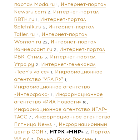
портал Moda.ru
Интернет-портал
1
Newsru.com
Интернет-портал
2
RBTH.ru
Интернет-портал
1
Spletnik.ru
Интернет-портал
5
Tatler.ru
Интернет-портал
4
Woman.ru
Интернет-портал
22
Коммерсант.ru
Интернет-портал
2
РБК. Стиль
Интернет-портал
5
Утро.ру
Интернет-телеканал
2
«Teen's voice»
Информационное
1
агентство "УРА.РУ"
1
Информационное агентство
«Интерфакс»
Информационное
1
агентство «РИА Новости»
16
Информационное агентство ИТАР-
ТАСС
Информационное агентство
7
Пятница News
Информационный
4
центр ООН
МТРК «МИР»
Портал
1
2
"66.ru"
Радио «Голос России»
2
1