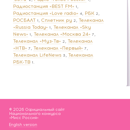
Радиостанция «BEST FM»
1
Радиостанция «Love radio»
РБК
4
2
РОСБАЛТ
Сплетник ру
Телеканал
1
2
«Russia Today»
Телеканал «Sky
1
News»
Телеканал «Москва 24»
1
7
Телеканал «Муз-Тв»
Телеканал
2
«НТВ»
Телеканал «Первый»
7
7
Телеканал LifeNews
Телеканал
3
РБК-ТВ
1
© 2026 Официальный сайт
Национального конкурса
«Мисс Россия»
English version