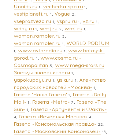
Unaids.ru
vecherka-spb.ru
1
1
vestiplaneti.ru
Vogue
1
2
vseprozvezd.ru
vspru.ru
vz.ru
1
1
1
wday.ru
wmj.ru
wmj.ru
1
2
1
woman.rambler.ru
3
woman.rambler.ru
WORLD PODIUM
1
www.avtoradio.ru
www.bataysk-
1
1
gorod.ru
www.cosmo.ru -
1
Cosmopolitan
www.mega-stars.ru
3
Звезды знаменитости
1
yapokupayu.ru
ysia.ru
Агентство
1
1
городских новостей «Москва»
1
Газета "Наша Газета"
Газета «Daily
1
Mail»
Газета «Metro»
Газета «The
1
7
Sun»
Газета «Аргументы и Факты»
1
Газета «Вечерняя Москва»
4
4
Газета «Комсомольская правда»
22
Газета «Московский Комсомолец»
16