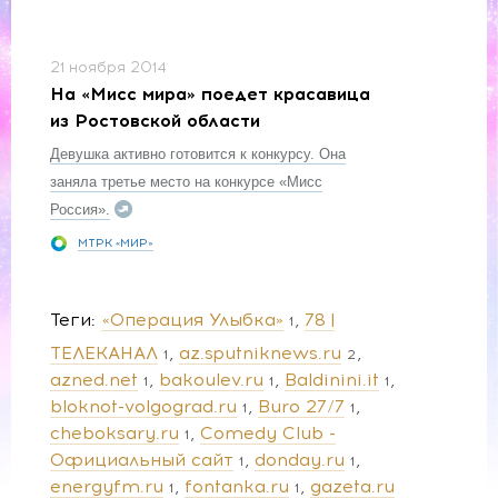
21 ноября 2014
На «Мисс мира» поедет красавица
из Ростовской области
Девушка активно готовится к конкурсу. Она
заняла третье место на конкурсе «Мисс
Россия».
МТРК «МИР»
Теги
«Операция Улыбка»
78 |
1
ТЕЛЕКАНАЛ
az.sputniknews.ru
1
2
azned.net
bakoulev.ru
Baldinini.it
1
1
1
bloknot-volgograd.ru
Buro 27/7
1
1
cheboksary.ru
Comedy Club -
1
Официальный сайт
donday.ru
1
1
energyfm.ru
fontanka.ru
gazeta.ru
1
1