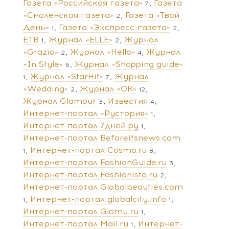
Газета «Российская газета»
Газета
7
«Смоленская газета»
Газета «Твой
2
День»
Газета «Экспресс-газета»
1
2
ЕТВ
Журнал «ELLE»
Журнал
1
2
«Grazia»
Журнал «Hello»
Журнал
2
4
«In Style»
Журнал «Shopping guide»
6
Журнал «StarHit»
Журнал
1
7
«Wedding»
Журнал «ОК»
2
12
Журнал Glamour
Известия
3
4
Интернет-портал «Рустория»
1
Интернет-портал 7дней.ру
1
Интернет-портал Beforeitsnews.com
Интернет-портал Cosmo.ru
1
8
Интернет-портал FashionGuide.ru
3
Интернет-портал Fashionista.ru
2
Интернет-портал Globalbeauties.com
Интернет-портал globalcity.info
1
1
Интернет-портал Glomu.ru
1
Интернет-портал Mail.ru
Интернет-
1