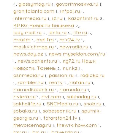
glossymag.ru
govoritmoskva.ru
4
1
1
granitalanta.com
infpol.ru
1
1
intermedia.ru
iz.ru
kazanfirst.ru
1
1
3
KP.KG Новости Бишкека
2
lady.mail.ru
lenta.ru
life.ru
2
5
5
maxim
mel.fm
mir24.tv
1
1
1
moskvichmag.ru
newradio.ru
1
1
news.day.az
news.myseldon.com/ru
1
news.patients.ru
ng72.ru Наши
1
1
Новости. Тюмень
nur.kz
2
1
osnmedia.ru
passion ru
radiokp.ru
1
4
rambler.ru
ren.tv
riafan.ru
1
1
2
1
riamediabank.ru
riamoda.ru
1
1
riviera.su
rtvi.com
sakhaday.ru
1
1
1
sakhalife.ru
SNCMedia.ru
snob.ru
1
1
1
sobaka.ru
sobesednik.ru
sputnik-
1
1
georgia.ru
tatarstan24.tv
1
1
thevoicemag.ru
thewikihow.com
1
1
tnv.ru
tvc.ru
tvzvezda.ru
1
1
1