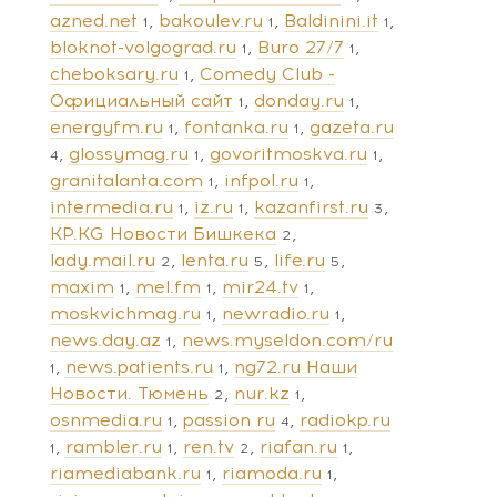
azned.net
bakoulev.ru
Baldinini.it
1
1
1
bloknot-volgograd.ru
Buro 27/7
1
1
cheboksary.ru
Comedy Club -
1
Официальный сайт
donday.ru
1
1
energyfm.ru
fontanka.ru
gazeta.ru
1
1
glossymag.ru
govoritmoskva.ru
4
1
1
granitalanta.com
infpol.ru
1
1
intermedia.ru
iz.ru
kazanfirst.ru
1
1
3
KP.KG Новости Бишкека
2
lady.mail.ru
lenta.ru
life.ru
2
5
5
maxim
mel.fm
mir24.tv
1
1
1
moskvichmag.ru
newradio.ru
1
1
news.day.az
news.myseldon.com/ru
1
news.patients.ru
ng72.ru Наши
1
1
Новости. Тюмень
nur.kz
2
1
osnmedia.ru
passion ru
radiokp.ru
1
4
rambler.ru
ren.tv
riafan.ru
1
1
2
1
riamediabank.ru
riamoda.ru
1
1