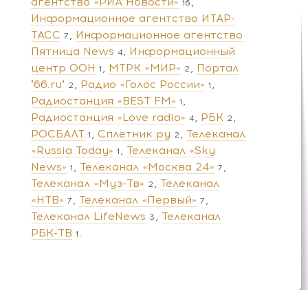
агентство «РИА Новости»
16
Информационное агентство ИТАР-
ТАСС
Информационное агентство
7
Пятница News
Информационный
4
центр ООН
МТРК «МИР»
Портал
1
2
"66.ru"
Радио «Голос России»
2
1
Радиостанция «BEST FM»
1
Радиостанция «Love radio»
РБК
4
2
РОСБАЛТ
Сплетник ру
Телеканал
1
2
«Russia Today»
Телеканал «Sky
1
News»
Телеканал «Москва 24»
1
7
Телеканал «Муз-Тв»
Телеканал
2
«НТВ»
Телеканал «Первый»
7
7
Телеканал LifeNews
Телеканал
3
РБК-ТВ
1