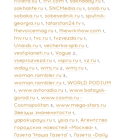
riviera.su
rtvi.com
sakhaday.ru
1
1
1
sakhalife.ru
SNCMedia.ru
snob.ru
1
1
1
sobaka.ru
sobesednik.ru
sputnik-
1
1
georgia.ru
tatarstan24.tv
1
1
thevoicemag.ru
thewikihow.com
1
1
tnv.ru
tvc.ru
tvzvezda.ru
1
1
1
Unaids.ru
vecherka-spb.ru
1
1
vestiplaneti.ru
Vogue
1
2
vseprozvezd.ru
vspru.ru
vz.ru
1
1
1
wday.ru
wmj.ru
wmj.ru
1
2
1
woman.rambler.ru
3
woman.rambler.ru
WORLD PODIUM
1
www.avtoradio.ru
www.bataysk-
1
1
gorod.ru
www.cosmo.ru -
1
Cosmopolitan
www.mega-stars.ru
3
Звезды знаменитости
1
yapokupayu.ru
ysia.ru
Агентство
1
1
городских новостей «Москва»
1
Газета "Наша Газета"
Газета «Daily
1