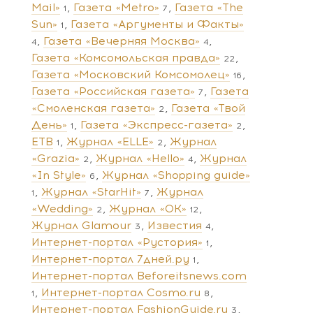
Mail»
Газета «Metro»
Газета «The
1
7
Sun»
Газета «Аргументы и Факты»
1
Газета «Вечерняя Москва»
4
4
Газета «Комсомольская правда»
22
Газета «Московский Комсомолец»
16
Газета «Российская газета»
Газета
7
«Смоленская газета»
Газета «Твой
2
День»
Газета «Экспресс-газета»
1
2
ЕТВ
Журнал «ELLE»
Журнал
1
2
«Grazia»
Журнал «Hello»
Журнал
2
4
«In Style»
Журнал «Shopping guide»
6
Журнал «StarHit»
Журнал
1
7
«Wedding»
Журнал «ОК»
2
12
Журнал Glamour
Известия
3
4
Интернет-портал «Рустория»
1
Интернет-портал 7дней.ру
1
Интернет-портал Beforeitsnews.com
Интернет-портал Cosmo.ru
1
8
Интернет-портал FashionGuide.ru
3